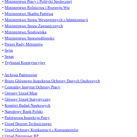
•
Ministerstwo Pracy i Polityki Społecznej
•
Ministerstwo Rolnictwa i Rozwoju Wsi
•
Ministerstwo Skarbu Państwa
•
Ministerstwo Spraw Wewnętrznych i Administracji
•
Ministerstwo Spraw Zagranicznych
•
Ministerstwo Środowiska
•
Ministerstwo Sprawiedliwości
•
Prezes Rady Ministrów
•
Sejm
•
Senat
•
Trybunał Konstytucyjny
•
Archiwa Państwowe
•
Biuro Głównego Inspektora Ochrony Danych Osobowych
•
Centralny Instytut Ochrony Pracy
•
Główny Urząd Miar
•
Główny Urząd Statystyczny
•
Komitet Badań Naukowych
•
Narodowy Bank Polski
•
Państwowa Inspekcja Pracy
•
Urząd Dozoru Technicznego
•
Urząd Ochrony Konkurencji i Konsumentów
•
Urząd Patentowy RP