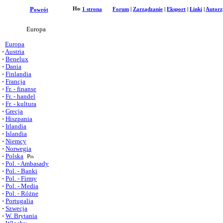
P
1 strona
Forum
|
Zarządzanie
|
Eksport
|
Linki
|
Autorz
owrót
Europa
Europa
·
Austria
·
Benelux
·
Dania
·
Finlandia
·
Francja
·
Fr. - finanse
·
Fr. - handel
·
Fr. - kultura
·
Grecja
·
Hiszpania
·
Irlandia
·
Islandia
·
Niemcy
·
Norwegia
·
Polska
·
Pol. - Ambasady
·
Pol. - Banki
·
Pol. - Firmy
·
Pol. - Media
·
Pol. - Różne
·
Portugalia
·
Szwecja
·
W. Brytania