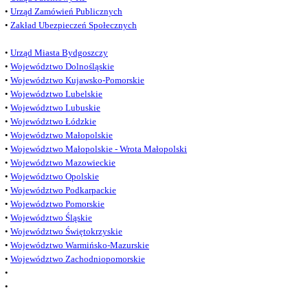
•
Urząd Zamówień Publicznych
•
Zakład Ubezpieczeń Społecznych
•
Urząd Miasta Bydgoszczy
•
Województwo Dolnośląskie
•
Województwo Kujawsko-Pomorskie
•
Województwo Lubelskie
•
Województwo Lubuskie
•
Województwo Łódzkie
•
Województwo Małopolskie
•
Województwo Małopolskie - Wrota Małopolski
•
Województwo Mazowieckie
•
Województwo Opolskie
•
Województwo Podkarpackie
•
Województwo Pomorskie
•
Województwo Śląskie
•
Województwo Świętokrzyskie
•
Województwo Warmińsko-Mazurskie
•
Województwo Zachodniopomorskie
•
•