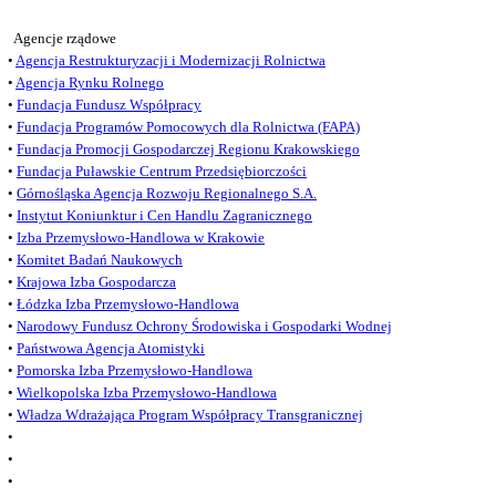
Agencje rządowe
•
Agencja Restrukturyzacji i Modernizacji Rolnictwa
•
Agencja Rynku Rolnego
•
Fundacja Fundusz Współpracy
•
Fundacja Programów Pomocowych dla Rolnictwa (FAPA)
•
Fundacja Promocji Gospodarczej Regionu Krakowskiego
•
Fundacja Puławskie Centrum Przedsiębiorczości
•
Górnośląska Agencja Rozwoju Regionalnego S.A.
•
Instytut Koniunktur i Cen Handlu Zagranicznego
•
Izba Przemysłowo-Handlowa w Krakowie
•
Komitet Badań Naukowych
•
Krajowa Izba Gospodarcza
•
Łódzka Izba Przemysłowo-Handlowa
•
Narodowy Fundusz Ochrony Środowiska i Gospodarki Wodnej
•
Państwowa Agencja Atomistyki
•
Pomorska Izba Przemysłowo-Handlowa
•
Wielkopolska Izba Przemysłowo-Handlowa
•
Władza Wdrażająca Program Współpracy Transgranicznej
•
•
•