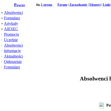
P
1 strona
Forum
|
Zarządzanie
|
Eksport
|
Linki
owrót
«
Absolwenci
«
Formularz
«
Artykuły
«
AIESEC
·
Promocja
·
Uczelnie
·
Absolwenci
·
Informacje
·
Aktualności
·
Ogłoszenia
·
Formularz
Absolwenci 
Pa