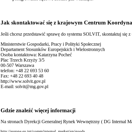
Jak skontaktować się z krajowym Centrum Koordy
Jeśli chcesz przedstawić sprawę do systemu SOLVIT, skontaktuj się
Ministerstwie Gospodarki, Pracy i Polityki Społecznej
Departament Stosunków Europejskich i Wielostronnych
Osoba kontaktowa: Katarzyna Pocheć
Plac Trzech Krzyży 3/5
00-507 Warszawa
telefon: +48 22 693 53 60
Fax: +48 22 693 40 48
http://www.solvit.gov.pl
E-mail: solvit@mg.gov.pl
Gdzie znaleźć więcej informacji
Na stronach Dyrekcji Generalnej Rynek Wewnętrzny ( DG Internal Mar
http://europa.eu.int/comm/internal_market/en/goods