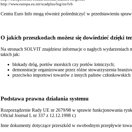
http://www.europa.eu.int/scadplus/leg/en/lvb
Centra Euro Info mogą również pośredniczyć w przedstawieniu spr
O jakich przeszkodach możesz się dowiedzieć dzięki t
Na stronach SOLVIT znajdziesz informacje o nagłych wydarzeniach maj
takich jak:
blokady dróg, portów morskich czy portów lotniczych;
demonstracje organizowane przez różne stowarzyszenia branżo
przeciwko importowi towarów z innych państw członkowskich
Podstawa prawna działania systemu
Rozporządzenie Rady UE nr 2679/98 w sprawie funkcjonowania ryn
Oficial Journal L nr 337 z 12.12.1998 r.)
Inne dokumenty dotyczące przeszkód w swobodnym przepływie towa