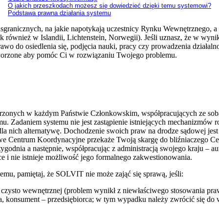
O jakich przeszkodach możesz się dowiedzieć dzięki temu systemowi?
Podstawa prawna działania systemu
granicznych, na jakie napotykają uczestnicy Rynku Wewnętrznego, 
k również w Islandii, Lichtenstein, Norwegii). Jeśli uznasz, że w w
o do osiedlenia się, podjęcia nauki, pracy czy prowadzenia działalno
worzone aby pomóc Ci w rozwiązaniu Twojego problemu.
rzonych w każdym Państwie Członkowskim, współpracujących ze sobą
u. Zadaniem systemu nie jest zastąpienie istniejących mechanizmów 
nich alternatywę. Dochodzenie swoich praw na drodze sądowej jest 
jowe Centrum Koordynacyjne przekaże Twoją skargę do bliźniaczego
tygodnia a następnie, współpracując z administracją swojego kraju – 
e i nie istnieje możliwość jego formalnego zakwestionowania.
emu, pamiętaj, że SOLVIT nie może zająć się sprawą, jeśli:
i czysto wewnętrznej (problem wynikł z niewłaściwego stosowania praw
orca, konsument – przedsiębiorca; w tym wypadku należy zwrócić się do