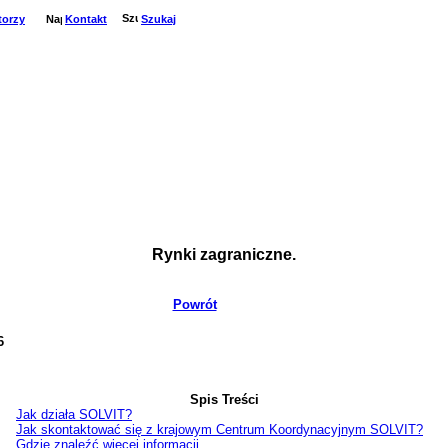
torzy
Kontakt
Szukaj
Rynki zagraniczne.
Powrót
6
Spis Treści
Jak działa SOLVIT?
Jak skontaktować się z krajowym Centrum Koordynacyjnym SOLVIT?
Gdzie znaleźć więcej informacji