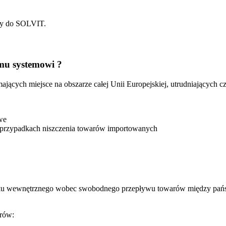
awy do SOLVIT.
emu systemowi ?
ących miejsce na obszarze całej Unii Europejskiej, utrudniających cz
we
 przypadkach niszczenia towarów importowanych
ku wewnętrznego wobec swobodnego przepływu towarów między państ
rów: