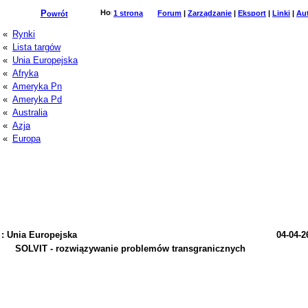
P
1 strona
Forum
|
Zarządzanie
|
Eksport
|
Linki
|
Au
owrót
«
Rynki
«
Lista targów
«
Unia Europejska
«
Afryka
«
Ameryka Pn
«
Ameryka Pd
«
Australia
«
Azja
«
Europa
: Unia Europejska
04-04-2
SOLVIT - rozwiązywanie problemów transgranicznych