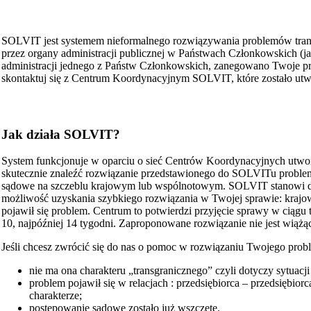
SOLVIT jest systemem nieformalnego rozwiązywania problemów trans
przez organy administracji publicznej w Państwach Członkowskich (ja
administracji jednego z Państw Członkowskich, zanegowano Twoje praw
skontaktuj się z Centrum Koordynacyjnym SOLVIT, które zostało ut
Jak działa SOLVIT?
System funkcjonuje w oparciu o sieć Centrów Koordynacyjnych utwo
skutecznie znaleźć rozwiązanie przedstawionego do SOLVITu problem
sądowe na szczeblu krajowym lub wspólnotowym. SOLVIT stanowi dla 
możliwość uzyskania szybkiego rozwiązania w Twojej sprawie: kra
pojawił się problem. Centrum to potwierdzi przyjęcie sprawy w ciągu 
10, najpóźniej 14 tygodni. Zaproponowane rozwiązanie nie jest wiążąc
Jeśli chcesz zwrócić się do nas o pomoc w rozwiązaniu Twojego probl
nie ma ona charakteru „transgranicznego” czyli dotyczy sytuacj
problem pojawił się w relacjach : przedsiębiorca – przedsiębi
charakterze;
postępowanie sądowe zostało już wszczęte.