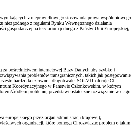
a wynikających z nieprawidłowego stosowania prawa wspólnotowego
yniku niezgodnego z regułami Rynku Wewnętrznego działania
ści gospodarczej na terytorium jednego z Państw Unii Europejskiej,
 za pośrednictwem internetowej Bazy Danych aby szybko i
rozwiązywania problemów transgranicznych, takich jak postępowanie
często bardzo kosztowne i długotrwałe. SOLVIT oferuje Ci
 Centrum Koordynacyjnego w Państwie Członkowskim, w którym
autorem/źródłem problemu, przedstawi ostateczne rozwiązanie w ciągu
a europejskiego przez organ administracji krajowej);
 właściwych organizacji, które pomogą Ci rozwiązać problem o takim